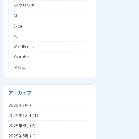
3Dプリンタ
AI
Excel
PC
WordPress
Youtube
はんこ
ブラウザ
プログラミング
会社経営
アーカイブ
プロジェクションマッピング
助成金
2026年7月
(1)
メタバース
勤怠管理システム
2025年12月
(1)
広告収入
名義変更
2025年8月
(2)
税金
2025年6月
(1)