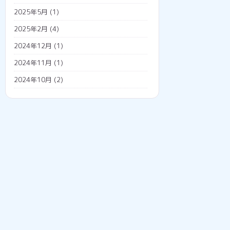
調査票
2025年5月
(1)
外国人雇用
2025年2月
(4)
外国人の年金
2024年12月
(1)
外国人の雇用方法
2024年11月
(1)
技人国
2024年10月
(2)
技能実習日誌
2024年7月
(1)
技能実習生
2024年5月
(2)
特定技能
2024年4月
(1)
工事
2024年3月
(2)
ウォータジェット
2024年2月
(2)
タイル
2023年12月
(3)
建設キャリアアップシステム
2023年11月
(3)
造船工事
2023年10月
(4)
配管部品