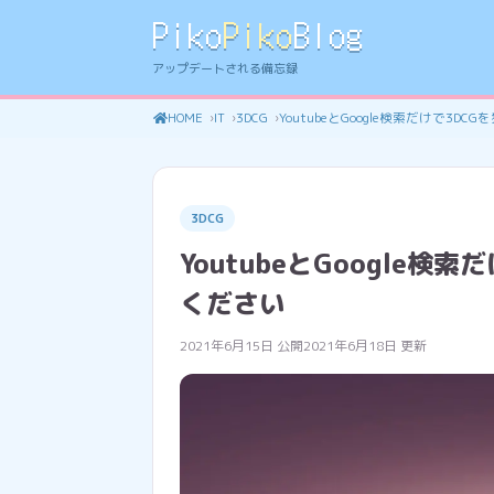
Piko
Piko
Blog
アップデートされる備忘録
HOME
IT
3DCG
YoutubeとGoogle検索だけで3
3DCG
YoutubeとGoogle
ください
2021年6月15日 公開
2021年6月18日 更新