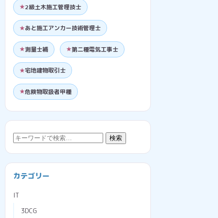
2級土木施工管理技士
あと施工アンカー技術管理士
測量士補
第二種電気工事士
宅地建物取引士
危険物取扱者甲種
検
検索
索:
カテゴリー
IT
3DCG