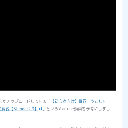
んがアップロードしている「
【初心者向け】世界一やさしい
説【Blender2.9】
」というYoutube動画を参考にしまし