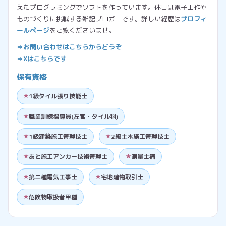
えたプログラミングでソフトを作っています。休日は電子工作や
ものづくりに挑戦する雑記ブロガーです。詳しい経歴は
プロフィ
ールページ
をご覧くださいませ。
⇒お問い合わせはこちらからどうぞ
⇒Xはこちらです
保有資格
1級タイル張り技能士
職業訓練指導員(左官・タイル科)
1級建築施工管理技士
2級土木施工管理技士
あと施工アンカー技術管理士
測量士補
第二種電気工事士
宅地建物取引士
危険物取扱者甲種