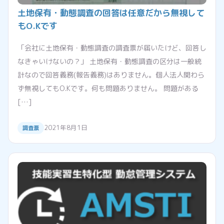
土地保有・動態調査の回答は任意だから無視して
もO.Kです
「会社に土地保有・動態調査の調査票が届いたけど、回答し
なきゃいけないの？」 土地保有・動態調査の区分は一般統
計なので回答義務(報告義務)はありません。個人法人関わら
ず無視してもO.Kです。何も問題ありません。 問題がある
[…]
2021年8月1日
調査票