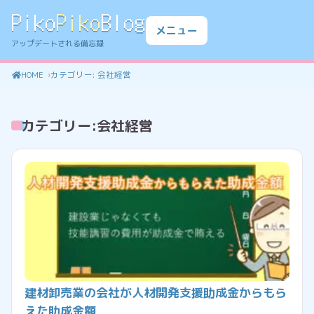
Piko
Piko
Blog
メニュー
アップデートされる備忘録
HOME
カテゴリー:
会社経営
カテゴリー:
会社経営
建材卸売業の会社が人材開発支援助成金からもら
えた助成金額