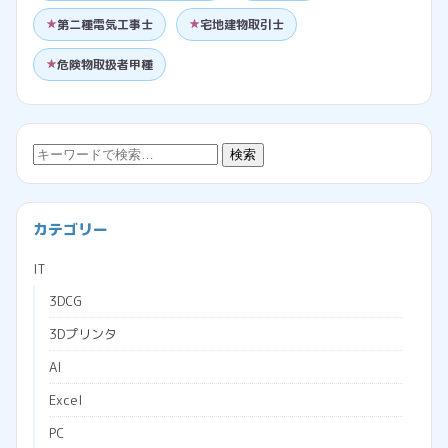
第二種電気工事士
宅地建物取引士
危険物取扱者甲種
検
検索
索:
カテゴリー
IT
3DCG
3Dプリンタ
AI
Excel
PC