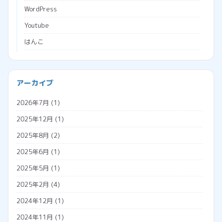
WordPress
Youtube
はんこ
ブラウザ
プログラミング
会社経営
アーカイブ
プロジェクションマッピング
助成金
2026年7月
(1)
メタバース
勤怠管理システム
2025年12月
(1)
広告収入
名義変更
2025年8月
(2)
税金
2025年6月
(1)
調査票
2025年5月
(1)
外国人雇用
2025年2月
(4)
外国人の年金
2024年12月
(1)
外国人の雇用方法
2024年11月
(1)