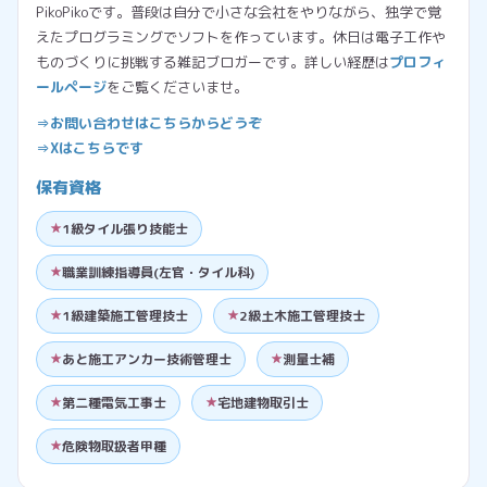
PikoPikoです。普段は自分で小さな会社をやりながら、独学で覚
えたプログラミングでソフトを作っています。休日は電子工作や
ものづくりに挑戦する雑記ブロガーです。詳しい経歴は
プロフィ
ールページ
をご覧くださいませ。
⇒お問い合わせはこちらからどうぞ
⇒Xはこちらです
保有資格
1級タイル張り技能士
職業訓練指導員(左官・タイル科)
1級建築施工管理技士
2級土木施工管理技士
あと施工アンカー技術管理士
測量士補
第二種電気工事士
宅地建物取引士
危険物取扱者甲種