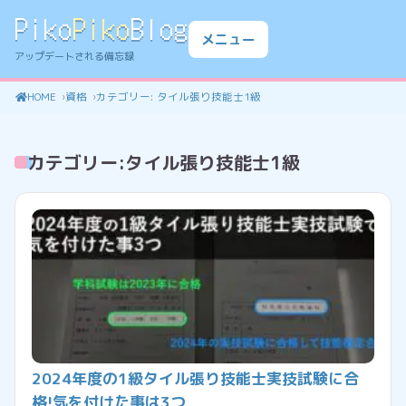
Piko
Piko
Blog
メニュー
アップデートされる備忘録
HOME
資格
カテゴリー:
タイル張り技能士1級
カテゴリー:
タイル張り技能士1級
2024年度の1級タイル張り技能士実技試験に合
格!気を付けた事は3つ