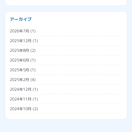
ブラウザ
プログラミング
会社経営
アーカイブ
プロジェクションマッピング
助成金
2026年7月
(1)
メタバース
勤怠管理システム
2025年12月
(1)
広告収入
名義変更
2025年8月
(2)
税金
2025年6月
(1)
調査票
2025年5月
(1)
外国人雇用
2025年2月
(4)
外国人の年金
2024年12月
(1)
外国人の雇用方法
2024年11月
(1)
技人国
2024年10月
(2)
技能実習日誌
2024年7月
(1)
技能実習生
2024年5月
(2)