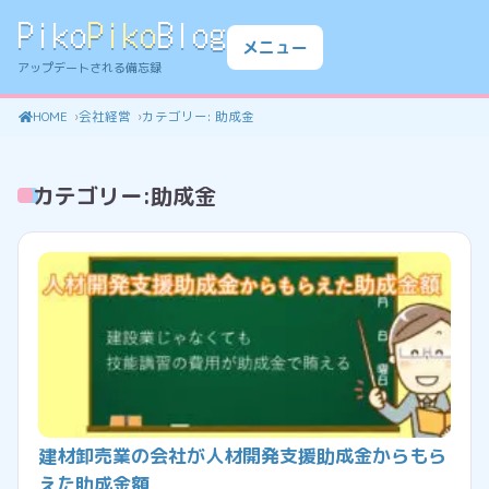
Piko
Piko
Blog
メニュー
アップデートされる備忘録
HOME
会社経営
カテゴリー:
助成金
カテゴリー:
助成金
建材卸売業の会社が人材開発支援助成金からもら
えた助成金額