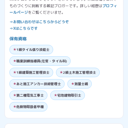
ものづくりに挑戦する雑記ブロガーです。詳しい経歴は
プロフィ
ールページ
をご覧くださいませ。
⇒お問い合わせはこちらからどうぞ
⇒Xはこちらです
保有資格
1級タイル張り技能士
職業訓練指導員(左官・タイル科)
1級建築施工管理技士
2級土木施工管理技士
あと施工アンカー技術管理士
測量士補
第二種電気工事士
宅地建物取引士
危険物取扱者甲種