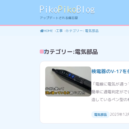
Piko
Piko
Blog
アップデートされる備忘録
HOME
工事
カテゴリー:
電気部品
カテゴリー:
電気部品
検電器のV-17
「電線に電気が通っ
簡単に通電判定がで
造しているペン型の検
2023年12
電気部品