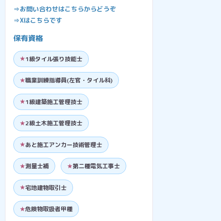
⇒お問い合わせはこちらからどうぞ
⇒Xはこちらです
保有資格
1級タイル張り技能士
職業訓練指導員(左官・タイル科)
1級建築施工管理技士
2級土木施工管理技士
あと施工アンカー技術管理士
測量士補
第二種電気工事士
宅地建物取引士
危険物取扱者甲種