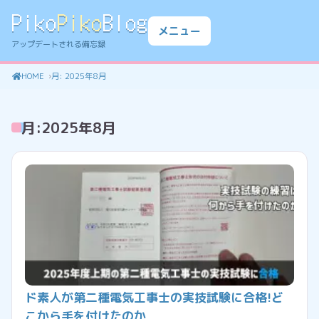
Piko
Piko
Blog
メニュー
アップデートされる備忘録
HOME
月:
2025年8月
月:
2025年8月
ド素人が第二種電気工事士の実技試験に合格!ど
こから手を付けたのか