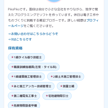
PikoPikoです。普段は自分で小さな会社をやりながら、独学で覚
えたプログラミングでソフトを作っています。休日は電子工作や
ものづくりに挑戦する雑記ブロガーです。詳しい経歴は
プロフィ
ールページ
をご覧くださいませ。
⇒お問い合わせはこちらからどうぞ
⇒Xはこちらです
保有資格
1級タイル張り技能士
職業訓練指導員(左官・タイル科)
1級建築施工管理技士
2級土木施工管理技士
あと施工アンカー技術管理士
測量士補
第二種電気工事士
宅地建物取引士
危険物取扱者甲種