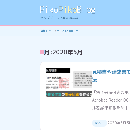
Piko
Piko
Blog
アップデートされる備忘録
HOME
月:
2020年5月
月:
2020年5月
見積書や請求書
法
「電子署名付きの電子
Acrobat Reader
ルを操作するため [
2020年5月3
はんこ