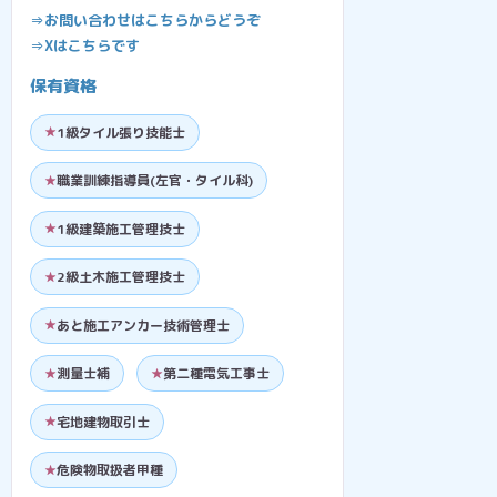
⇒お問い合わせはこちらからどうぞ
⇒Xはこちらです
保有資格
1級タイル張り技能士
職業訓練指導員(左官・タイル科)
1級建築施工管理技士
2級土木施工管理技士
あと施工アンカー技術管理士
測量士補
第二種電気工事士
宅地建物取引士
危険物取扱者甲種