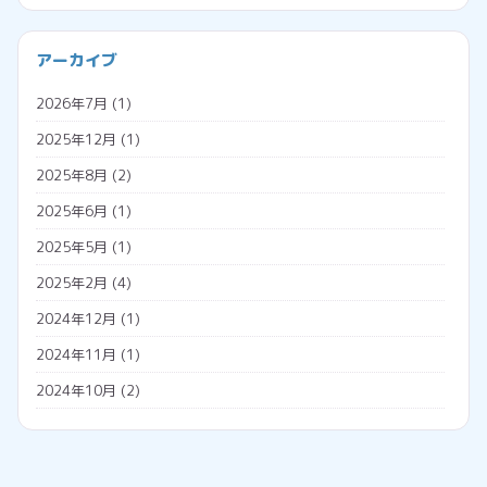
ブラウザ
プログラミング
会社経営
アーカイブ
プロジェクションマッピング
助成金
2026年7月
(1)
メタバース
勤怠管理システム
2025年12月
(1)
広告収入
名義変更
2025年8月
(2)
税金
2025年6月
(1)
調査票
2025年5月
(1)
外国人雇用
2025年2月
(4)
外国人の年金
2024年12月
(1)
外国人の雇用方法
2024年11月
(1)
技人国
2024年10月
(2)
技能実習日誌
2024年7月
(1)
技能実習生
2024年5月
(2)
特定技能