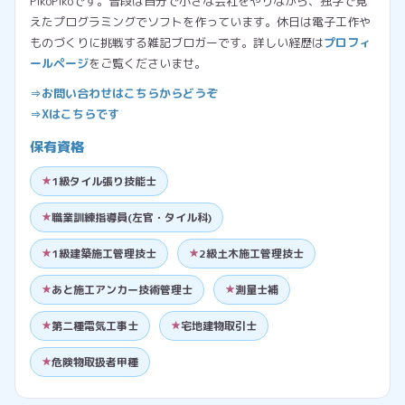
PikoPikoです。普段は自分で小さな会社をやりながら、独学で覚
えたプログラミングでソフトを作っています。休日は電子工作や
ものづくりに挑戦する雑記ブロガーです。詳しい経歴は
プロフィ
ールページ
をご覧くださいませ。
⇒お問い合わせはこちらからどうぞ
⇒Xはこちらです
保有資格
1級タイル張り技能士
職業訓練指導員(左官・タイル科)
1級建築施工管理技士
2級土木施工管理技士
あと施工アンカー技術管理士
測量士補
第二種電気工事士
宅地建物取引士
危険物取扱者甲種