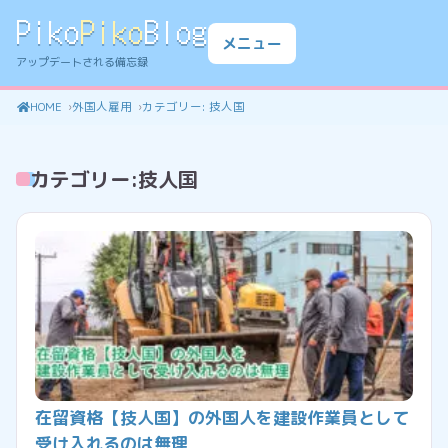
Piko
Piko
Blog
メニュー
アップデートされる備忘録
HOME
外国人雇用
カテゴリー:
技人国
カテゴリー:
技人国
在留資格【技人国】の外国人を建設作業員として
受け入れるのは無理