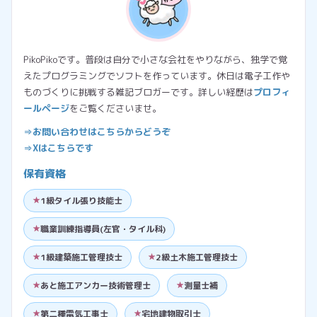
PikoPikoです。普段は自分で小さな会社をやりながら、独学で覚
えたプログラミングでソフトを作っています。休日は電子工作や
ものづくりに挑戦する雑記ブロガーです。詳しい経歴は
プロフィ
ールページ
をご覧くださいませ。
⇒お問い合わせはこちらからどうぞ
⇒Xはこちらです
保有資格
1級タイル張り技能士
職業訓練指導員(左官・タイル科)
1級建築施工管理技士
2級土木施工管理技士
あと施工アンカー技術管理士
測量士補
第二種電気工事士
宅地建物取引士