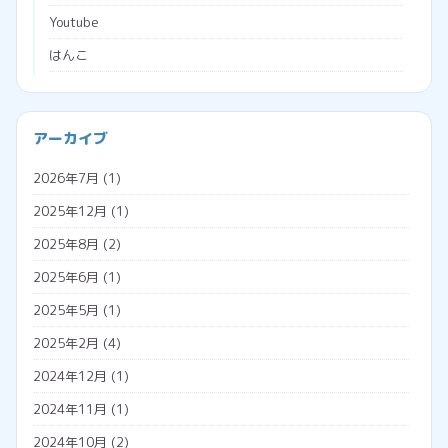
Youtube
はんこ
ブラウザ
プログラミング
会社経営
アーカイブ
プロジェクションマッピング
助成金
2026年7月
(1)
メタバース
勤怠管理システム
2025年12月
(1)
広告収入
名義変更
2025年8月
(2)
税金
2025年6月
(1)
調査票
2025年5月
(1)
外国人雇用
2025年2月
(4)
外国人の年金
2024年12月
(1)
外国人の雇用方法
2024年11月
(1)
技人国
2024年10月
(2)