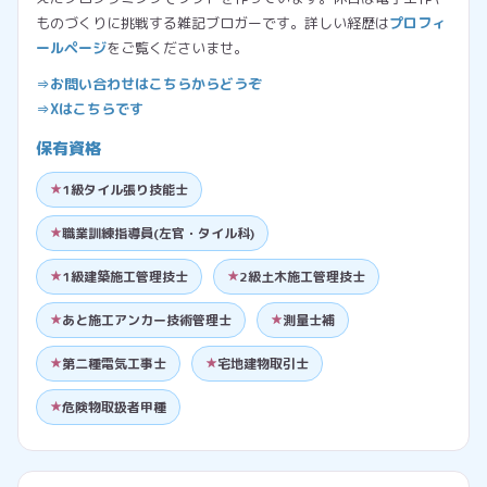
ものづくりに挑戦する雑記ブロガーです。詳しい経歴は
プロフィ
ールページ
をご覧くださいませ。
⇒お問い合わせはこちらからどうぞ
⇒Xはこちらです
保有資格
1級タイル張り技能士
職業訓練指導員(左官・タイル科)
1級建築施工管理技士
2級土木施工管理技士
あと施工アンカー技術管理士
測量士補
第二種電気工事士
宅地建物取引士
危険物取扱者甲種