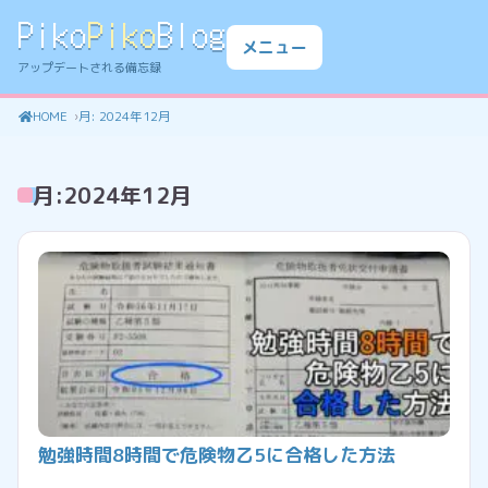
Piko
Piko
Blog
メニュー
アップデートされる備忘録
HOME
月:
2024年12月
月:
2024年12月
勉強時間8時間で危険物乙5に合格した方法