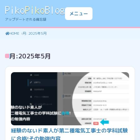
Piko
Piko
Blog
メニュー
アップデートされる備忘録
HOME
月:
2025年5月
月:
2025年5月
経験のないド素人が第二種電気工事士の学科試験
に合格!その勉強内容