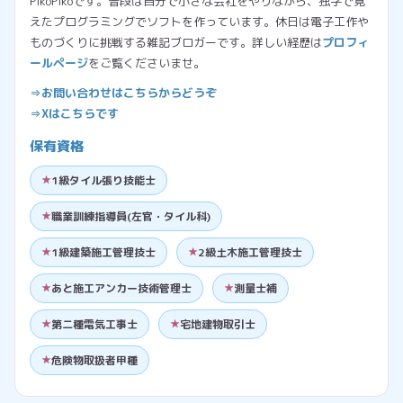
PikoPikoです。普段は自分で小さな会社をやりながら、独学で覚
えたプログラミングでソフトを作っています。休日は電子工作や
ものづくりに挑戦する雑記ブロガーです。詳しい経歴は
プロフィ
ールページ
をご覧くださいませ。
⇒お問い合わせはこちらからどうぞ
⇒Xはこちらです
保有資格
1級タイル張り技能士
職業訓練指導員(左官・タイル科)
1級建築施工管理技士
2級土木施工管理技士
あと施工アンカー技術管理士
測量士補
第二種電気工事士
宅地建物取引士
危険物取扱者甲種