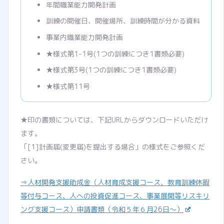
年間職業能力開発計画
訓練の開催日、開催場所、訓練時間が分かる資料
事業内職業能力開発計画
★様式第1-1号(1つの訓練につき1書類必要)
★様式第3号(1つの訓練につき1書類必要)
★様式第11号
★印の書類については、下記URLからダウンロードいただけ
ます。
「[1]計画届(変更届)を提出する場合」の様式をご参照くだ
さい。
⇒人材開発支援助成金（人材育成支援コース、教育訓練休暇
等付与コース、人への投資促進コース、事業展開等リスキリ
ング支援コース）申請書類（令和５年６月26日～）