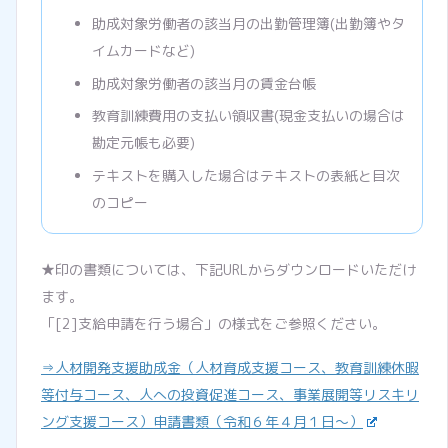
助成対象労働者の該当月の出勤管理簿(出勤簿やタ
イムカードなど)
助成対象労働者の該当月の賃金台帳
教育訓練費用の支払い領収書(現金支払いの場合は
勘定元帳も必要)
テキストを購入した場合はテキストの表紙と目次
のコピー
★印の書類については、下記URLからダウンロードいただけ
ます。
「[2]支給申請を行う場合」の様式をご参照ください。
⇒人材開発支援助成金（人材育成支援コース、教育訓練休暇
等付与コース、人への投資促進コース、事業展開等リスキリ
ング支援コース）申請書類（令和６年４月１日～）