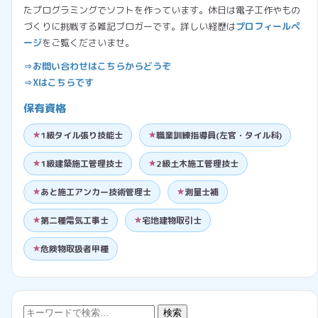
たプログラミングでソフトを作っています。休日は電子工作やもの
づくりに挑戦する雑記ブロガーです。詳しい経歴は
プロフィールペ
ージ
をご覧くださいませ。
⇒お問い合わせはこちらからどうぞ
⇒Xはこちらです
保有資格
1級タイル張り技能士
職業訓練指導員(左官・タイル科)
1級建築施工管理技士
2級土木施工管理技士
あと施工アンカー技術管理士
測量士補
第二種電気工事士
宅地建物取引士
危険物取扱者甲種
検
検索