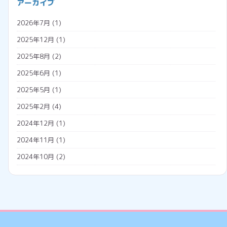
アーカイブ
プロジェクションマッピング
助成金
2026年7月
(1)
メタバース
勤怠管理システム
2025年12月
(1)
広告収入
名義変更
2025年8月
(2)
税金
2025年6月
(1)
調査票
2025年5月
(1)
外国人雇用
2025年2月
(4)
外国人の年金
2024年12月
(1)
外国人の雇用方法
2024年11月
(1)
技人国
2024年10月
(2)
技能実習日誌
2024年7月
(1)
技能実習生
2024年5月
(2)
特定技能
2024年4月
(1)
工事
2024年3月
(2)