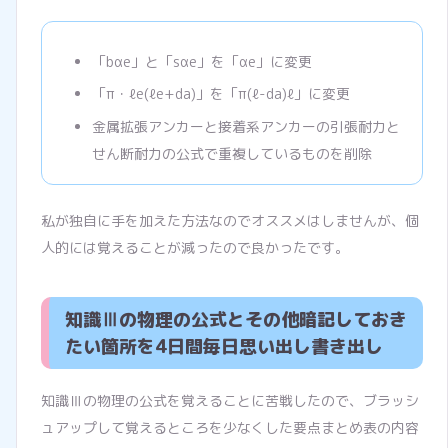
「bαe」と「sαe」を「αe」に変更
「π・ℓe(ℓe+da)」を「π(ℓ-da)ℓ」に変更
金属拡張アンカーと接着系アンカーの引張耐力と
せん断耐力の公式で重複しているものを削除
私が独自に手を加えた方法なのでオススメはしませんが、個
人的には覚えることが減ったので良かったです。
知識Ⅲの物理の公式とその他暗記しておき
たい箇所を4日間毎日思い出し書き出し
知識Ⅲの物理の公式を覚えることに苦戦したので、ブラッシ
ュアップして覚えるところを少なくした要点まとめ表の内容