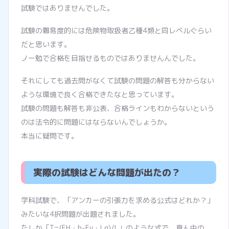
試験ではありませんでした。
試験の難易度的には危険物取扱者乙種4類と同レベルぐらい
だと思います。
ノー勉で合格を目指せるものではありませんんでした。
それにしても過去問がなくて試験の問題の解答も分からない
ような環境で良く合格できたなと思っています。
試験の問題も解答も非公表、合格ラインもわからないという
のは法令的に問題にはならないんでしょうか。
本当に疑問です。
実際の試験はどんな問題が出たの？
学科試験で、「アンカーの引張力を求める公式はどれか？」
みたいな4択問題が出題されました。
たしか「T=(FH・h-Fv・Lg)/L」のような式で、真ん中の