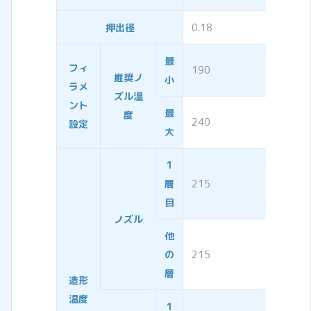
押出径
0.18
最
フィ
190
推奨ノ
小
ラメ
ズル温
ント
最
度
240
設定
大
1
層
215
目
ノズル
他
の
215
層
造形
温度
1