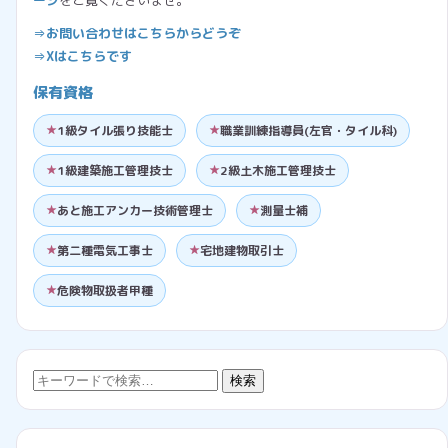
⇒お問い合わせはこちらからどうぞ
⇒Xはこちらです
保有資格
1級タイル張り技能士
職業訓練指導員(左官・タイル科)
1級建築施工管理技士
2級土木施工管理技士
あと施工アンカー技術管理士
測量士補
第二種電気工事士
宅地建物取引士
危険物取扱者甲種
検
検索
索: