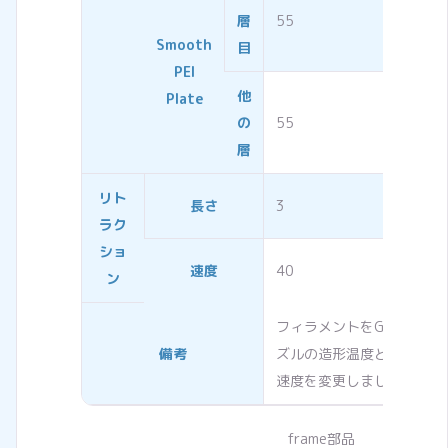
層
55
Smooth
目
PEI
他
Plate
の
55
層
リト
長さ
3
ラク
ショ
速度
40
ン
フィラメントをGeneric 
備考
ズルの造形温度とリトラク
速度を変更しました。
frame部品