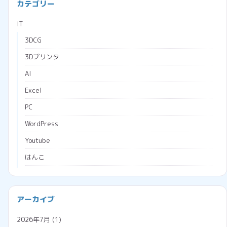
カテゴリー
IT
3DCG
3Dプリンタ
AI
Excel
PC
WordPress
Youtube
はんこ
ブラウザ
プログラミング
会社経営
アーカイブ
プロジェクションマッピング
助成金
2026年7月
(1)
メタバース