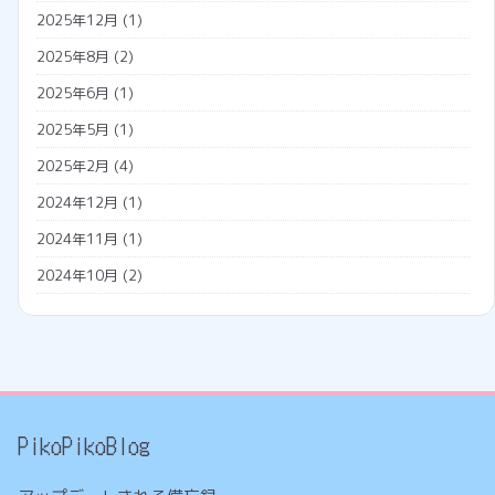
勤怠管理システム
2025年12月
(1)
広告収入
名義変更
2025年8月
(2)
税金
2025年6月
(1)
調査票
2025年5月
(1)
外国人雇用
2025年2月
(4)
外国人の年金
2024年12月
(1)
外国人の雇用方法
2024年11月
(1)
技人国
2024年10月
(2)
技能実習日誌
2024年7月
(1)
技能実習生
2024年5月
(2)
特定技能
2024年4月
(1)
工事
2024年3月
(2)
PikoPikoBlog
ウォータジェット
2024年2月
(2)
タイル
2023年12月
(3)