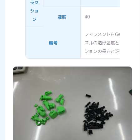
ラク
ショ
速度
40
ン
フィラメントをGeneric P
備考
ズルの造形温度とプレート
ションの長さと速度を変更