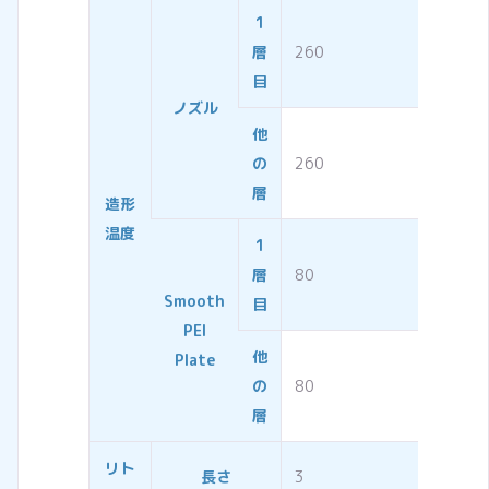
1
層
260
目
ノズル
他
の
260
層
造形
温度
1
層
80
Smooth
目
PEI
他
Plate
の
80
層
リト
長さ
3