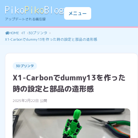
Piko
Piko
Blog
メニュー
アップデートされる備忘録
HOME
IT
3Dプリンタ
X1-Carbonでdummy13を作った時の設定と部品の造形感
3Dプリンタ
X1-Carbonでdummy13を作った
時の設定と部品の造形感
2025年2月22日 公開