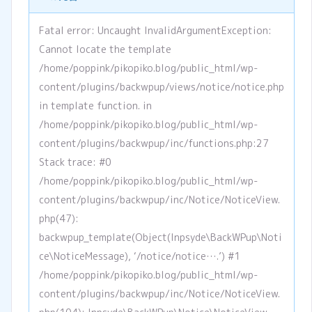
Fatal error: Uncaught InvalidArgumentException:
Cannot locate the template
/home/poppink/pikopiko.blog/public_html/wp-
content/plugins/backwpup/views/notice/notice.php
in template function. in
/home/poppink/pikopiko.blog/public_html/wp-
content/plugins/backwpup/inc/functions.php:27
Stack trace: #0
/home/poppink/pikopiko.blog/public_html/wp-
content/plugins/backwpup/inc/Notice/NoticeView.
php(47):
backwpup_template(Object(Inpsyde\BackWPup\Noti
ce\NoticeMessage), ‘/notice/notice….’) #1
/home/poppink/pikopiko.blog/public_html/wp-
content/plugins/backwpup/inc/Notice/NoticeView.