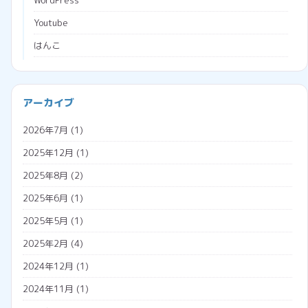
WordPress
Youtube
はんこ
ブラウザ
プログラミング
会社経営
アーカイブ
プロジェクションマッピング
助成金
2026年7月
(1)
メタバース
勤怠管理システム
2025年12月
(1)
広告収入
名義変更
2025年8月
(2)
税金
2025年6月
(1)
調査票
2025年5月
(1)
外国人雇用
2025年2月
(4)
外国人の年金
2024年12月
(1)
外国人の雇用方法
2024年11月
(1)
技人国