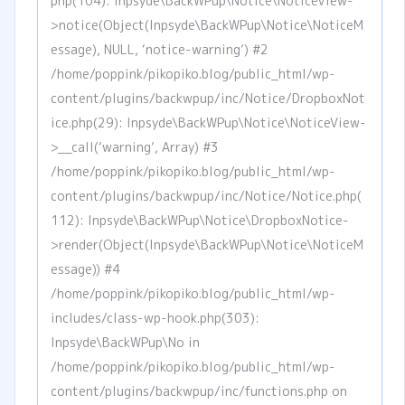
php(104): Inpsyde\BackWPup\Notice\NoticeView-
>notice(Object(Inpsyde\BackWPup\Notice\NoticeM
essage), NULL, ‘notice-warning’) #2
/home/poppink/pikopiko.blog/public_html/wp-
content/plugins/backwpup/inc/Notice/DropboxNot
ice.php(29): Inpsyde\BackWPup\Notice\NoticeView-
>__call(‘warning’, Array) #3
/home/poppink/pikopiko.blog/public_html/wp-
content/plugins/backwpup/inc/Notice/Notice.php(
112): Inpsyde\BackWPup\Notice\DropboxNotice-
>render(Object(Inpsyde\BackWPup\Notice\NoticeM
essage)) #4
/home/poppink/pikopiko.blog/public_html/wp-
includes/class-wp-hook.php(303):
Inpsyde\BackWPup\No in
/home/poppink/pikopiko.blog/public_html/wp-
content/plugins/backwpup/inc/functions.php on