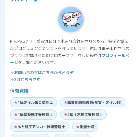
PikoPikoです。普段は自分で小さな会社をやりながら、独学で覚え
たプログラミングでソフトを作っています。休日は電子工作やもの
づくりに挑戦する雑記ブロガーです。詳しい経歴は
プロフィールペ
ージ
をご覧くださいませ。
⇒お問い合わせはこちらからどうぞ
⇒Xはこちらです
保有資格
1級タイル張り技能士
職業訓練指導員(左官・タイル科)
1級建築施工管理技士
2級土木施工管理技士
あと施工アンカー技術管理士
測量士補