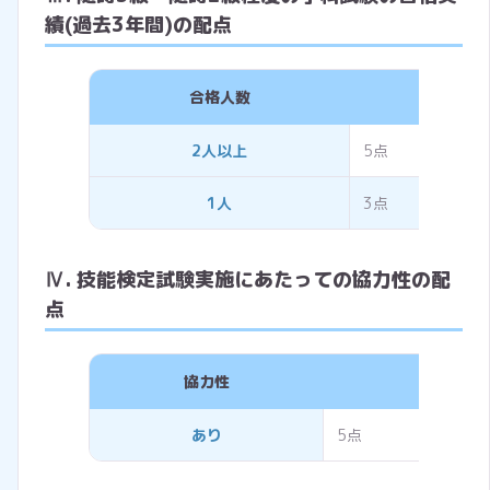
績(過去3年間)の配点
合格人数
評価
2人以上
5点
1人
3点
Ⅳ. 技能検定試験実施にあたっての協力性の配
点
協力性
評価点
あり
5点