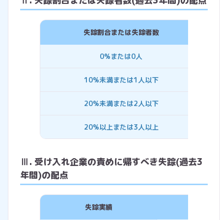
Ⅱ. 失踪割合または失踪者数(過去3年間)の配点
失踪割合または失踪者数
0%または0人
5点
10%未満または1人以下
0点
20%未満または2人以下
-5
20%以上または3人以上
-1
Ⅲ. 受け入れ企業の責めに帰すべき失踪(過去3
年間)の配点
失踪実績
評価