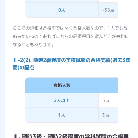
0人
-35点
ここでの評価は合格率ではなく合格人数なので、1人でも合
格者がいるのであればこちらの評価項目を選んだ方が有利に
なることもあります。
Ⅱ-2(2). 随時2級程度の実技試験の合格実績(過去3年
間)の配点
合格人数
評価
2人以上
5点
1人
3点
Ⅲ. 随時3級・随時2級程度の学科試験の合格実