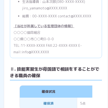
生活指導員：山本次郎(080-XXXX-XXXX)
jiro_yamamoto@XXXX.XXXX
総務：00-XXXX-XXXX contact@XXXX.XXXX
【当社が所属している監理団体の情報】
○○○○協同組合
○○県○○市○○町0-0-0
TEL:11-XXXX-XXXX FAX:22-XXXX-XXXX E-
mail:info@XXXX.XXXX
Ⅱ. 技能実習生が母国語で相談をすることがで
きる職員の確保
確保状況
評価
確保済
5点