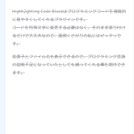
Highh2ghting Code Blockはプログラミングコードを視覚的
に見やすくしてくれるプラグインです。
コードを特殊文字に変更する必要はなく、そのまま張り付け
るだけで大丈夫なので、面倒くさがりの私にはピッタリで
す。
拡張子とファイル名も表示できるので、プログラミング言語
の説明不足になっていたとしても補ってくれる事を期待でき
ます。