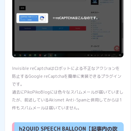
Invisible reCaptchaはロボットによる不正なアクションを
防止するGoogle reCaptchaを簡単に実装できるプラグイン
です。
過去にPikoPikoBlogには色々なスパムメールが届いていまし
たが、前述しているAkismet Anti-Spamと併用してからは1
件もスパムメールは届いていません。
h2QUID SPEECH BALLOON【記事内の吹